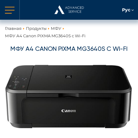
Рус
Главная
Продукты
МФУ
МФУ А4 Canon PIXMA MG3640S с Wi-Fi
МФУ А4 CANON PIXMA MG3640S С WI-FI