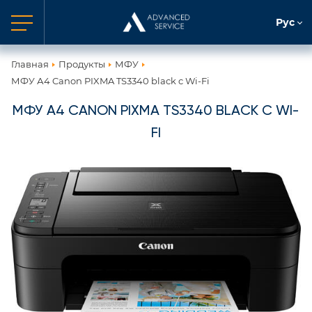
Рус
Главная
Продукты
МФУ
МФУ А4 Canon PIXMA TS3340 black c Wi-Fi
МФУ А4 CANON PIXMA TS3340 BLACK C WI-
FI