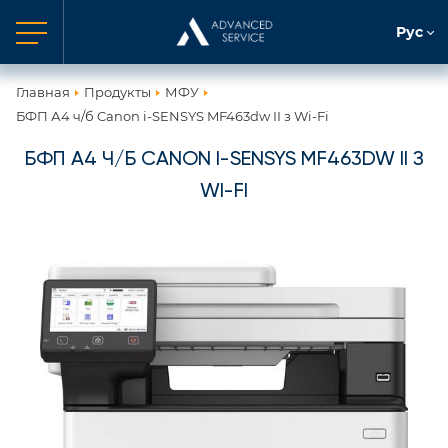
Рус
Главная
Продукты
МФУ
БФП А4 ч/б Canon i-SENSYS MF463dw II з Wi-Fi
БФП А4 Ч/Б CANON I-SENSYS MF463DW II З
WI-FI