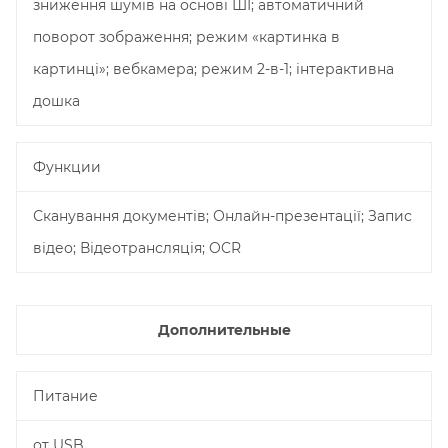
зниження шумів на основі ШІ; автоматичний
поворот зображення; режим «картинка в
картинці»; вебкамера; режим 2-в-1; інтерактивна
дошка
Функции
Сканування документів; Онлайн-презентації; Запис
відео; Відеотрансляція; OCR
Дополнительные
Питание
от USB