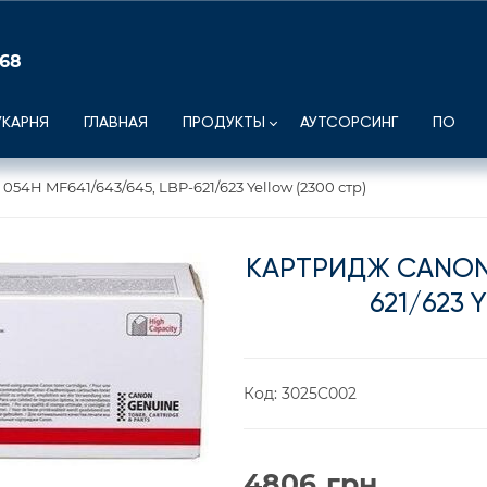
 68
УКАРНЯ
ГЛАВНАЯ
ПРОДУКТЫ
АУТСОРСИНГ
ПО
54H MF641/643/645, LBP-621/623 Yellow (2300 стр)
КАРТРИДЖ CANON 
621/623 
Код:
3025C002
4806
грн.