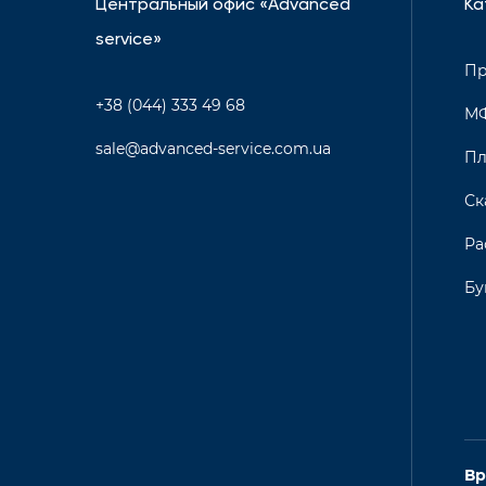
Центральный офис «Advanced
Ка
service»
Пр
+38 (044) 333 49 68
М
sale@advanced-service.com.ua
Пл
Ск
Ра
Бу
Вр