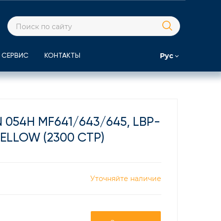
Рус
СЕРВИС
КОНТАКТЫ
054H MF641/643/645, LBP-
YELLOW (2300 СТР)
Уточняйте наличие