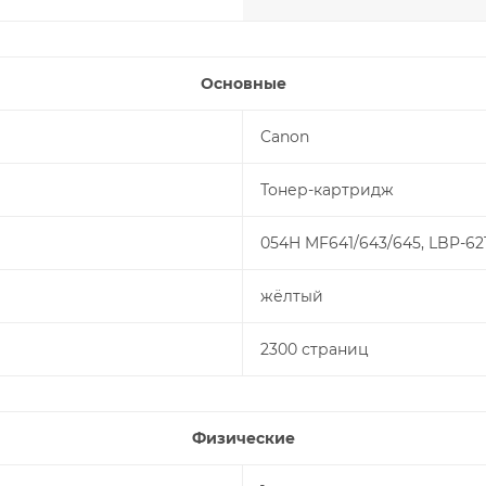
Основные
Canon
Тонер-картридж
054H MF641/643/645, LBP-62
жёлтый
2300 страниц
Физические