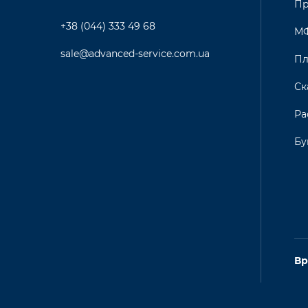
Пр
+38 (044) 333 49 68
М
sale@advanced-service.com.ua
Пл
Ск
Ра
Бу
Вр