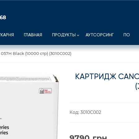
 68
УКАРНЯ
ГЛАВНАЯ
ПРОДУКТЫ
АУТСОРСИНГ
ПО
57H Black (10000 стр) (3010C002)
КАРТРИДЖ CANON
Код:
3010C002
9790
грн.