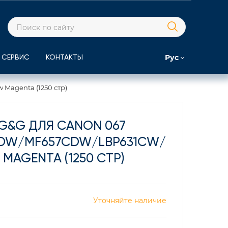
Рус
СЕРВИС
КОНТАКТЫ
Magenta (1250 стр)
G&G ДЛЯ CANON 067
DW/MF657CDW/LBP631CW/
MAGENTA (1250 СТР)
Уточняйте наличие