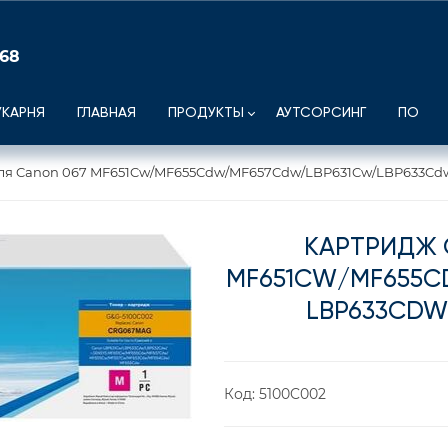
 68
УКАРНЯ
ГЛАВНАЯ
ПРОДУКТЫ
АУТСОРСИНГ
ПО
ля Canon 067 MF651Cw/MF655Cdw/MF657Cdw/LBP631Cw/LBP633Cdw 
КАРТРИДЖ 
MF651CW/MF655C
LBP633CDW 
Код:
5100C002