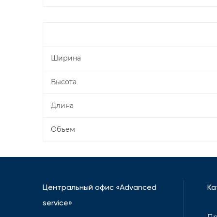
Ширина
Высота
Длина
Объем
Центральный офис «Advanced
Ка
service»