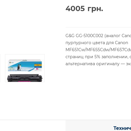
4005
грн.
G&G GG-5100C002 (аналог Ca
пурпурного цвета для Canon
MF651Cw/MF655Cdw/MF657Cdw
страниц при 5% заполнении, 
альтернатива оригиналу — эк
Технич