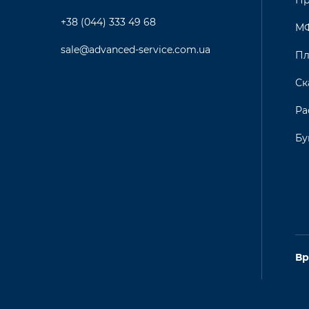
Пр
+38 (044) 333 49 68
М
sale@advanced-service.com.ua
Пл
Ск
Ра
Бу
Вр