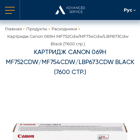
Рус
Главная
Продукты
Расходники
Картридж Canon 069H MF752Cdw/MF754Cdw/LBP673Cdw
Black (7600 стр.)
КАРТРИДЖ CANON 069H
MF752CDW/MF754CDW/LBP673CDW BLACK
(7600 СТР.)