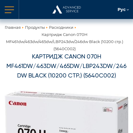
Рус
Главная
Продукты
Расходники
Картридж Canon 070H
MF461dw/463dw/465dw/LBP243dw/246dw Black (10200 стр.)
(5640C002)
КАРТРИДЖ CANON 070H
MF461DW/463DW/465DW/LBP243DW/246
DW BLACK (10200 СТР.) (5640C002)