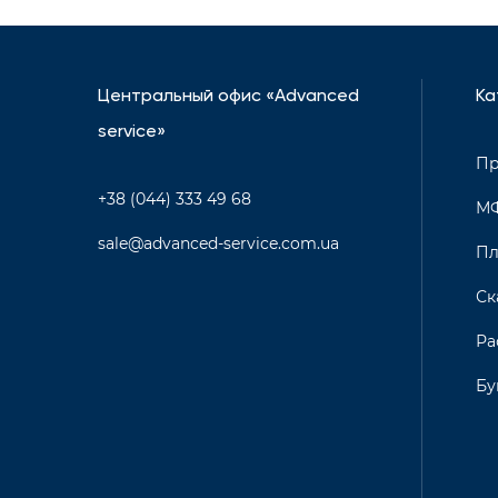
Центральный офис «Advanced
Ка
service»
Пр
+38 (044) 333 49 68
М
sale@advanced-service.com.ua
Пл
Ск
Ра
Бу