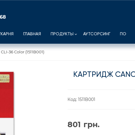
 68
УКАРНЯ
ГЛАВНАЯ
ПРОДУКТЫ
АУТСОРСИНГ
ПО
LI-36 Color (1511B001)
КАРТРИДЖ CANON 
Код:
1511B001
801
грн.