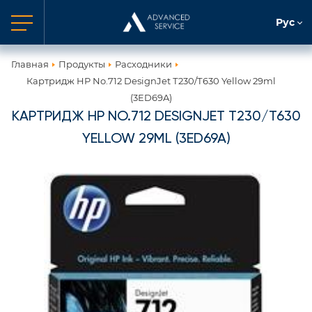
Рус
Главная
Продукты
Расходники
Картридж HP No.712 DesignJet Т230/Т630 Yellow 29ml
(3ED69A)
КАРТРИДЖ HP NO.712 DESIGNJET Т230/Т630
YELLOW 29ML (3ED69A)