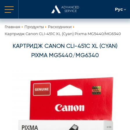
Рус
Главная
Продукты
Расходники
Картридж Canon CLI-451C XL (Cyan) Pixma MG5440/MG6340
КАРТРИДЖ CANON CLI-451C XL (CYAN)
PIXMA MG5440/MG6340