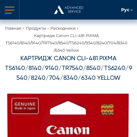
Рус
Главная
Продукты
Расходники
Картридж Canon CLI-481 PIXMA
TS6140/8140/9140/TR7540/8540/TS6240/9540/8240/704/8340
/6340 Yellow
КАРТРИДЖ CANON CLI-481 PIXMA
TS6140/8140/9140/TR7540/8540/TS6240/9
540/8240/704/8340/6340 YELLOW