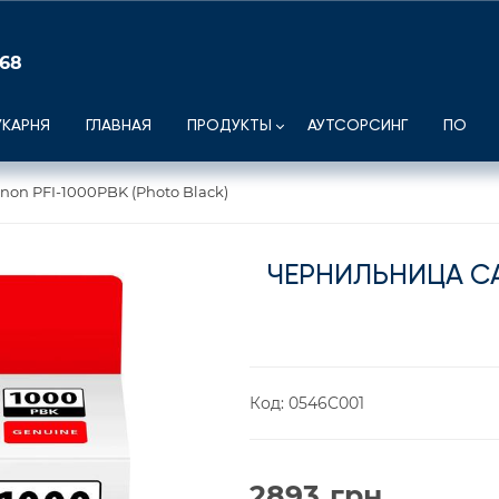
 68
УКАРНЯ
ГЛАВНАЯ
ПРОДУКТЫ
АУТСОРСИНГ
ПО
on PFI-1000PBK (Photo Black)
ЧЕРНИЛЬНИЦА CA
Код:
0546C001
2893
грн.