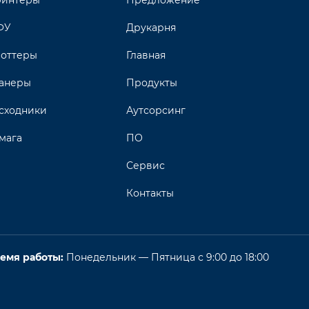
интеры
Предложение
ФУ
Друкарня
оттеры
Главная
анеры
Продукты
сходники
Аутсорсинг
мага
ПО
Сервис
Контакты
емя работы:
Понедельник — Пятница с 9:00 до 18:00