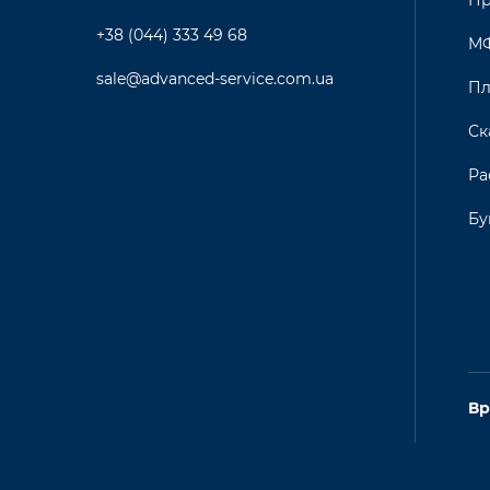
Пр
+38 (044) 333 49 68
М
sale@advanced-service.com.ua
Пл
Ск
Ра
Бу
Вр