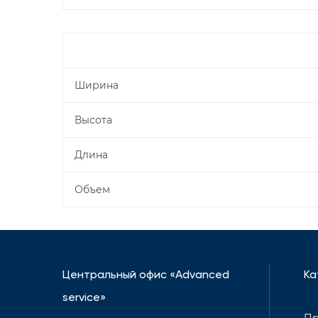
Ширина
Высота
Длина
Объем
Центральный офис «Advanced
Ка
service»