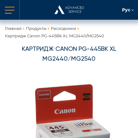
Рус
Главная
Продукты
Расходники
Картридж Canon PG-445Bk XL MG2440/MG2540
КАРТРИДЖ CANON PG-445BK XL
MG2440/MG2540