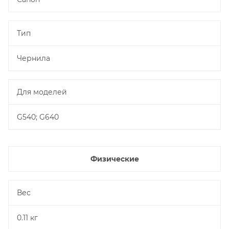
Тип
Чернила
Для моделей
G540; G640
Физические
Вес
0.11 кг