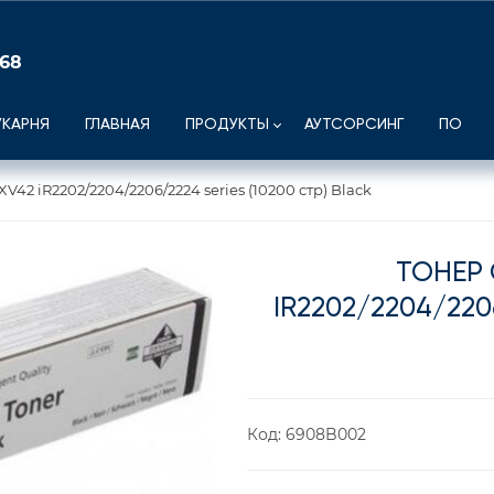
 68
УКАРНЯ
ГЛАВНАЯ
ПРОДУКТЫ
АУТСОРСИНГ
ПО
V42 iR2202/2204/2206/2224 series (10200 стр) Black
ТОНЕР 
IR2202/2204/220
Код:
6908B002