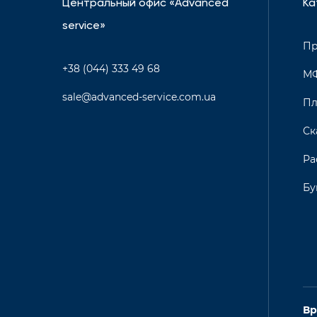
Центральный офис «Advanced
Ка
service»
Пр
+38 (044) 333 49 68
М
sale@advanced-service.com.ua
Пл
Ск
Ра
Бу
Вр