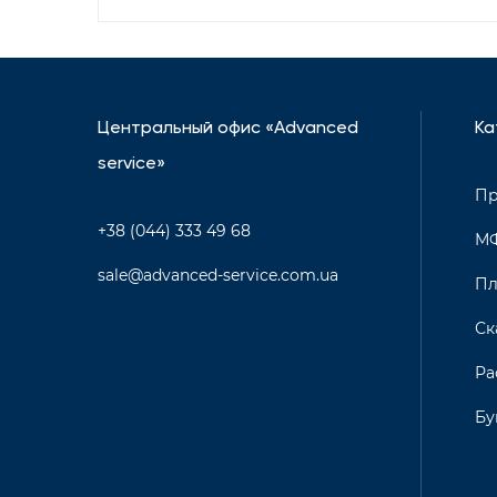
Центральный офис «Advanced
Ка
service»
Пр
+38 (044) 333 49 68
М
sale@advanced-service.com.ua
Пл
Ск
Ра
Бу