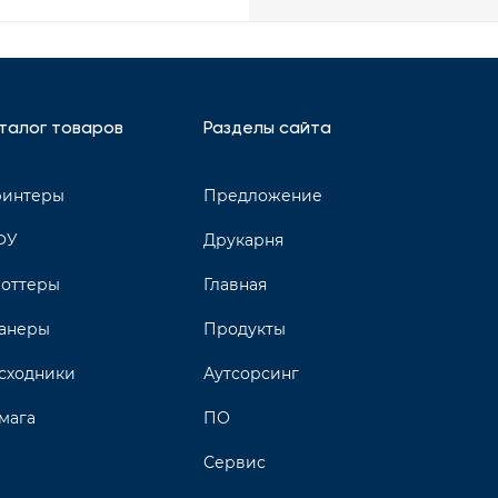
талог товаров
Разделы сайта
интеры
Предложение
ФУ
Друкарня
оттеры
Главная
анеры
Продукты
сходники
Аутсорсинг
мага
ПО
Сервис