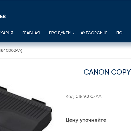
 68
УКАРНЯ
ГЛАВНАЯ
ПРОДУКТЫ
АУТСОРСИНГ
ПО
164C002AA)
CANON COPY 
Код:
0164C002AA
Цену уточняйте