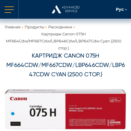
Рус
Главная
Продукты
Расходники
Картридж Canon 075H
MF664Cdw/MF667Cdw/LBP646Cdw/LBP647Cdw Cyan (2500
стор.)
КАРТРИДЖ CANON 075H
MF664CDW/MF667CDW/LBP646CDW/LBP6
47CDW CYAN (2500 СТОР.)