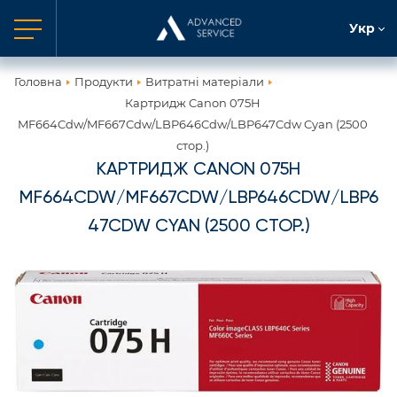
Укр
Головна
Продукти
Витратні матеріали
Картридж Canon 075H
MF664Cdw/MF667Cdw/LBP646Cdw/LBP647Cdw Cyan (2500
стор.)
КАРТРИДЖ CANON 075H
MF664CDW/MF667CDW/LBP646CDW/LBP6
47CDW CYAN (2500 СТОР.)