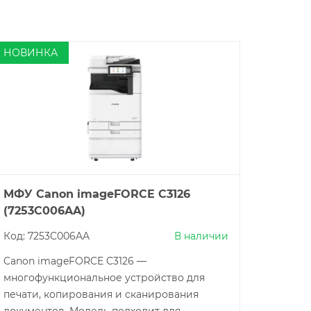
НОВИНКА
АКЦИ
МФУ Canon imageFORCE C3126
БФП C
(7253C006AA)
(7253
Код: 7253C006AA
В наличии
Код:
Canon imageFORCE C3126 —
Canon 
многофункциональное устройство для
багато
печати, копирования и сканирования
копіюв