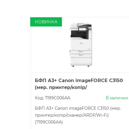
НОВИНКА
БФП А3+ Canon imageFORCE C3150
(мер. принтер/копір/
сканер/ARDF/Wi-Fi) (7199С006AA)
Код: 7199С006AA
В наличии
БФП А3+ Canon imageFORCE C3150 (мер.
принтер/копір/сканер/ARDF/Wi-Fi)
(7199С006AA)