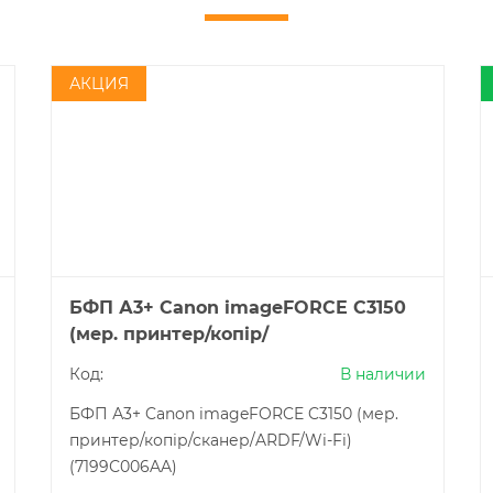
АКЦИЯ
БФП А3+ Canon imageFORCE C3150
(мер. принтер/копір/
сканер/ARDF/Wi-Fi) (7199С006AA)
Код:
В наличии
БФП А3+ Canon imageFORCE C3150 (мер.
принтер/копір/сканер/ARDF/Wi-Fi)
(7199С006AA)