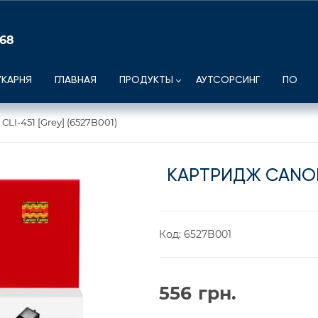
 68
УКАРНЯ
ГЛАВНАЯ
ПРОДУКТЫ
АУТСОРСИНГ
ПО
LI-451 [Grey] (6527B001)
КАРТРИДЖ CANON C
Код:
6527B001
556
грн.