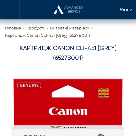
Укр
Головна
Продукти
Витратні матеріали
Картридж Canon CLI-451 [Grey] (6527B001)
КАРТРИДЖ CANON CLI-451 [GREY]
(6527B001)