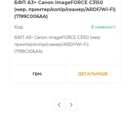
БФП А3+ Canon imageFORCE C3150
(мер. принтер/копір/сканер/ARDF/Wi-Fi)
(7199С006AA)
Код:
В наявності
БФП А3+ Canon imageFORCE C3150 (мер.
принтер/копір/сканер/ARDF/Wi-Fi)
(7199С006AA)
грн.
ДЕТАЛЬНІШЕ