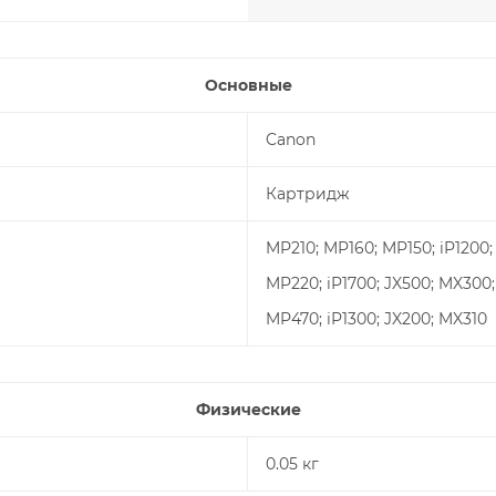
Основные
Canon
Картридж
MP210; MP160; MP150; iP1200;
MP220; iP1700; JX500; MX300;
MP470; iP1300; JX200; MX310
Физические
0.05 кг