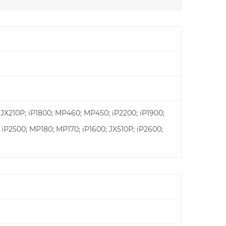
 JX210P; iP1800; MP460; MP450; iP2200; iP1900;
 iP2500; MP180; MP170; iP1600; JX510P; iP2600;