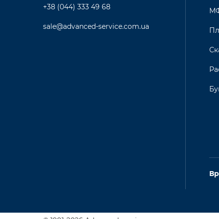
+38 (044) 333 49 68
М
sale@advanced-service.com.ua
Пл
Ск
Ра
Бу
Вр