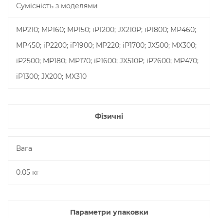
Сумісність з моделями
MP210; MP160; MP150; iP1200; JX210P; iP1800; MP460;
MP450; iP2200; iP1900; MP220; iP1700; JX500; MX300;
iP2500; MP180; MP170; iP1600; JX510P; iP2600; MP470;
iP1300; JX200; MX310
Фізичні
Вага
0.05 кг
Параметри упаковки