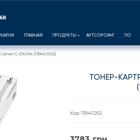
 68
УКАРНЯ
ГЛАВНАЯ
ПРОДУКТЫ
АУТСОРСИНГ
ПО
Canon C-EXV54 (1394C002)
ТОНЕР-КАРТ
Код:
1394C002
3783
грн.