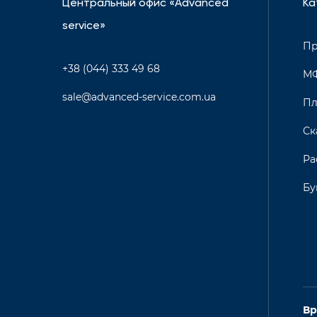
Центральный офис «Advanced
Ка
service»
Пр
+38 (044) 333 49 68
М
sale@advanced-service.com.ua
Пл
Ск
Ра
Бу
Вр