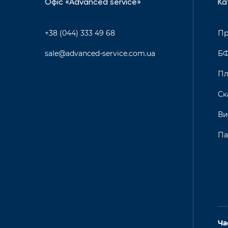
Офіс «Advanced service»
Ка
+38 (044) 333 49 68
Пр
sale@advanced-service.com.ua
Б
Пл
Ск
Ви
Па
Ча