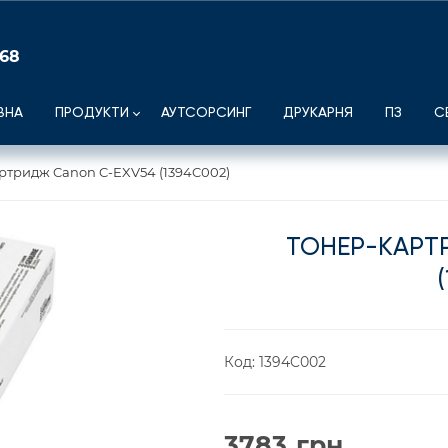
 68
ВНА
ПРОДУКТИ
АУТСОРСИНГ
ДРУКАРНЯ
ПЗ
С
ртридж Canon C-EXV54 (1394C002)
ТОНЕР-КАРТ
Код:
1394C002
3783
грн.