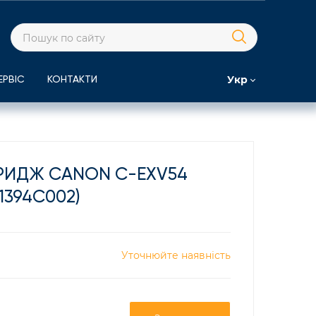
Укр
ЕРВІС
КОНТАКТИ
РИДЖ CANON C-EXV54
(1394C002)
Уточнюйте наявність