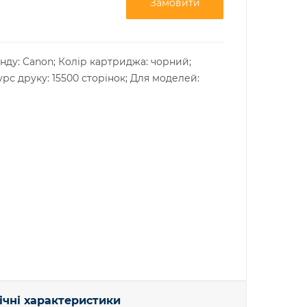
Замовити
нду: Canon;
Колір картриджа: чорний;
рс друку: 15500 сторінок;
Для моделей:
ічні характеристики