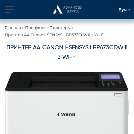
Рус
Главная
Продукты
Принтеры
Принтер А4 Canon i-SENSYS LBP673Cdw II з Wi-Fi
ПРИНТЕР А4 CANON I-SENSYS LBP673CDW II
З WI-FI