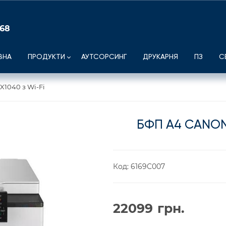
 68
ВНА
ПРОДУКТИ
АУТСОРСИНГ
ДРУКАРНЯ
ПЗ
С
1040 з Wi-Fi
БФП А4 CANON 
Код:
6169C007
22099
грн.