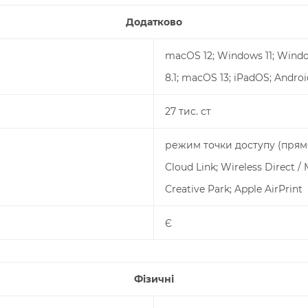
Додатково
macOS 12; Windows 11; Windo
8.1; macOS 13; iPadOS; Andr
27 тис. ст
режим точки доступу (прям
Cloud Link; Wireless Direct / 
Creative Park; Apple AirPrint
Є
Фізичні