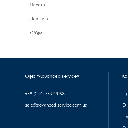
Висота
Довжина
Об'єм
Офіс «Advanced service»
Ка
+38 (044) 333 49 68
Пр
sale@advanced-service.com.ua
Б
Пл