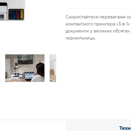
Скористайтеся перевагами оф
компактного принтера «3-в-1»
документи у великих обсягах 
чорнильниць.
Техн