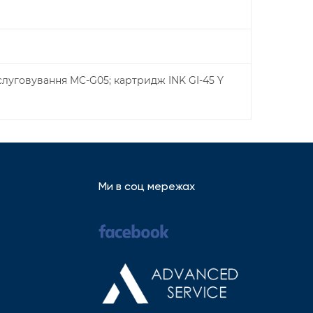
слуговування MC-G05; картридж INK GI-45 Y
Ми в соц мережах