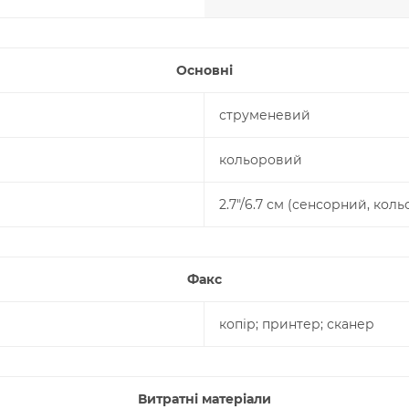
Основні
струменевий
кольоровий
2.7"/6.7 см (сенсорний, кол
Факс
копір; принтер; сканер
Витратні матеріали