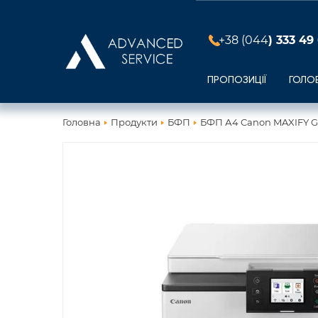
+38 (044
) 333 49
ПРОПОЗИЦІЇ
ГОЛО
Головна
Продукти
БФП
БФП А4 Canon MAXIFY GX