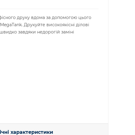
існого друку вдома за допомогою цього
 MegaTank. Друкуйте високоякісні ділові
швидко завдяки недорогій заміні
ічні характеристики