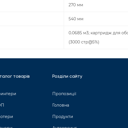
270 мм
540 мм
0.0685 м3; картридж для об
(3000 стр@5%)
талог товарів
Розділи сайту
интери
Пропозиції
ФП
Головна
отери
Продукти