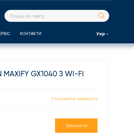
Укр
ЕРВІС
КОНТАКТИ
MAXIFY GX1040 З WI-FI
Уточнюйте наявність
Замовити