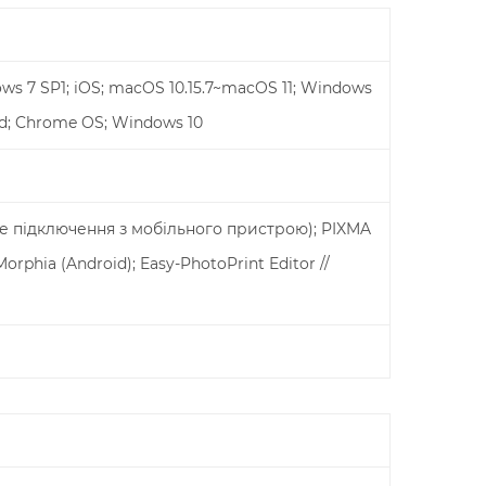
ws 7 SP1; iOS; macOS 10.15.7~macOS 11; Windows
oid; Chrome OS; Windows 10
е підключення з мобільного пристрою); PIXMA
Morphia (Android); Easy-PhotoPrint Editor //