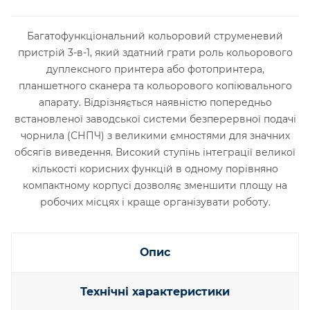
Багатофункціональний кольоровий струменевий
пристрій 3-в-1, який здатний грати роль кольорового
дуплексного принтера або фотопринтера,
планшетного сканера та кольорового копіювального
апарату. Відрізняється наявністю попередньо
встановленої заводської системи безперервної подачі
чорнила (СНПЧ) з великими ємностями для значних
обсягів виведення. Високий ступінь інтеграції великої
кількості корисних функцій в одному порівняно
компактному корпусі дозволяє зменшити площу на
робочих місцях і краще організувати роботу.
Опис
Технічні характеристики