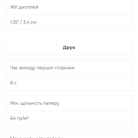
ЖК дисплей
1.35" / 3,4 см
Друк
Час виходу першої сторінки
8 с
Мін. щільність паперу
64 гр/м²