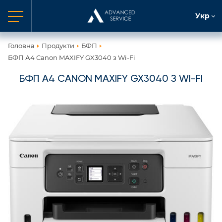
Укр
Головна
Продукти
БФП
БФП А4 Canon MAXIFY GX3040 з Wi-Fi
БФП А4 CANON MAXIFY GX3040 З WI-FI