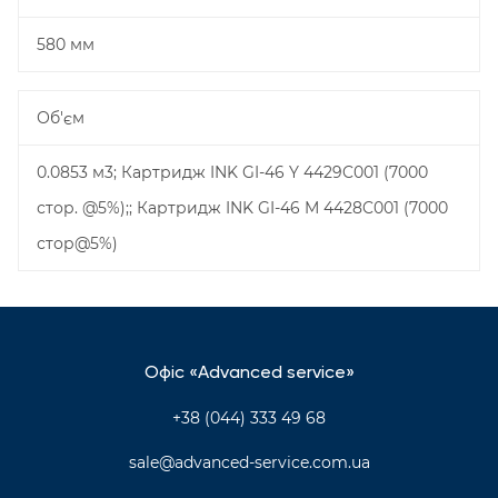
580 мм
Об'єм
0.0853 м3; Картридж INK GI-46 Y 4429C001 (7000
стор. @5%);; Картридж INK GI-46 M 4428C001 (7000
стор@5%)
Офіс «Advanced service»
+38 (044) 333 49 68
sale@advanced-service.com.ua