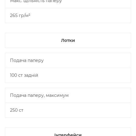
Макс. щільність паперу
265 гр/м²
Лотки
Подача паперу
100 ст задній
Подача паперу, максимум
250 ст
Інтерфейси