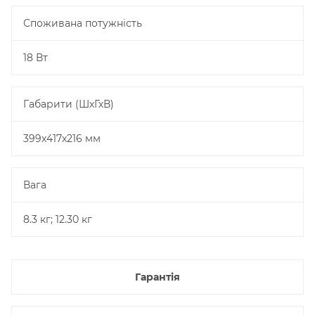
Споживана потужність
18 Вт
Габарити (ШхГхВ)
399x417x216 мм
Вага
8.3 кг; 12.30 кг
Гарантія