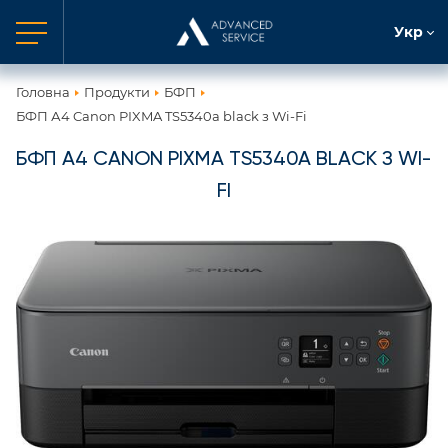
Укр
Головна
Продукти
БФП
БФП А4 Canon PIXMA TS5340a black з Wi-Fi
БФП А4 CANON PIXMA TS5340A BLACK З WI-
FI