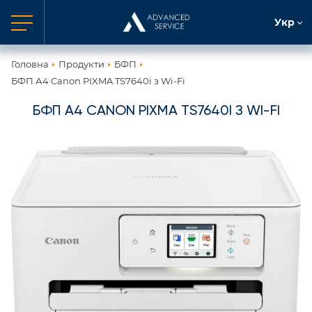
Укр
Головна
Продукти
БФП
БФП А4 Canon PIXMA TS7640i з Wi-Fi
БФП А4 CANON PIXMA TS7640I З WI-FI