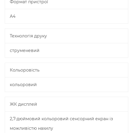
Формат пристрої
A4
Технологія друку
струменевий
Кольоровість
кольоровий
ЖК дисплей
2,7-дюймовий кольоровий сенсорний екран із
можливістю нахилу