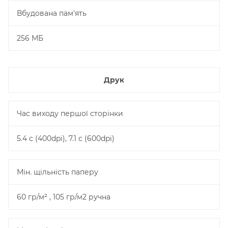
Вбудована пам'ять
256 МБ
Друк
Час виходу першої сторінки
5.4 с (400dpi), 7.1 с (600dpi)
Мін. щільність паперу
60 гр/м² , 105 гр/м2 ручна