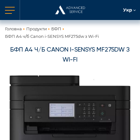
Укр
Головна
Продукти
БФП
БФП А4 ч/б Canon i-SENSYS MF275dw з Wi-Fi
БФП А4 Ч/Б CANON I-SENSYS MF275DW З
WI-FI