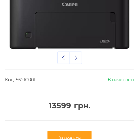
Код:
5621C001
В наявності
13599
грн.
Замовити