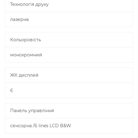
Технологія друку
лазерна
Кольоровість
монохромний
ЖК дисплей
Є
Панель управління
сенсорна /6 lines LCD B&W