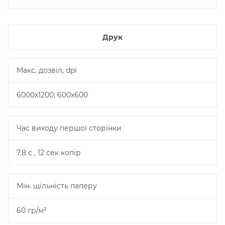
Друк
Макс. дозвіл, dpi
6000x1200; 600х600
Час виходу першої сторінки
7.8 с , 12 сек копiр
Мін. щільність паперу
60 гр/м²