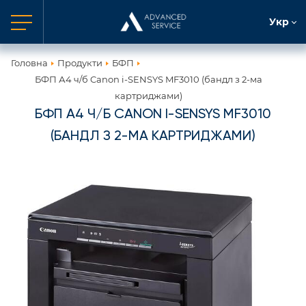
Укр
Головна
Продукти
БФП
БФП А4 ч/б Canon i-SENSYS MF3010 (бандл з 2-ма
картриджами)
БФП А4 Ч/Б CANON I-SENSYS MF3010
(БАНДЛ З 2-МА КАРТРИДЖАМИ)