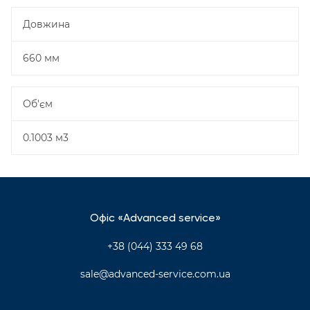
Довжина
660 мм
Об'єм
0.1003 м3
Офіс «Advanced service»
+38 (044) 333 49 68
sale@advanced-service.com.ua