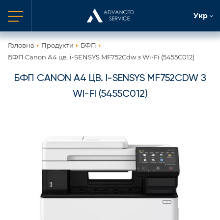
Укр
Головна
Продукти
БФП
БФП Canon А4 цв. i-SENSYS MF752Cdw з Wi-Fi (5455C012)
БФП CANON А4 ЦВ. I-SENSYS MF752CDW З
WI-FI (5455C012)