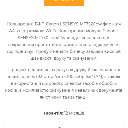
Кольоровий БФП Canon i-SENSYS MF752Cdw формату
A4 з підтримкою Wi-Fi. Кольоровий модуль Canon i-
SENSYS MF750 серії було вдосконалено для
покращення простоти використання та підключення,
що підвищує продуктивність бізнесу завдяки високій
швидкості друку та сканування.
Працюйте швидше за рахунок друку й сканування зі
швидкістю до 33 стор./хв та 100 зобр./хв* (A4), а також
використання широкого спектра засобів обробки
носіїв із можливістю сканування невеликих документів,
як-от чеки та квитанції.
Гарантія:
12 місяців