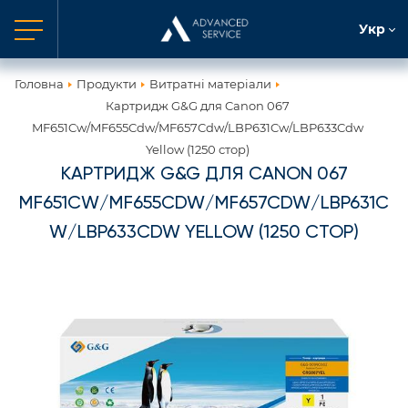
Укр
Головна
Продукти
Витратні матеріали
Картридж G&G для Canon 067
MF651Cw/MF655Cdw/MF657Cdw/LBP631Cw/LBP633Cdw
Yellow (1250 стор)
КАРТРИДЖ G&G ДЛЯ CANON 067
MF651CW/MF655CDW/MF657CDW/LBP631C
W/LBP633CDW YELLOW (1250 СТОР)