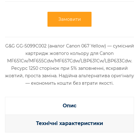
Замовити
G&G GG-5099C002 (аналог Canon 067 Yellow) — сумісний
картридж жовтого кольору для Canon
MF651Cw/MF655Cdw/MF657Cdw/LBP631Cw/LBP633Cdw.
Ресурс 1250 сторінок при 5% заповненні, яскравий
жовтий, проста заміна. Надійна альтернатива оригіналу
— економить кошти без втрати якості.
Опис
Технічні характеристики