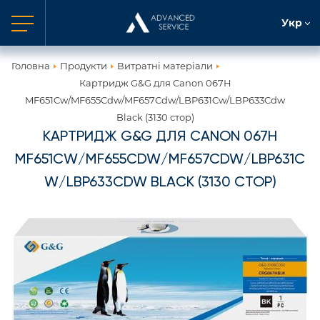
Укр
Головна
Продукти
Витратні матеріали
Картридж G&G для Canon 067H
MF651Cw/MF655Cdw/MF657Cdw/LBP631Cw/LBP633Cdw
Black (3130 стор)
КАРТРИДЖ G&G ДЛЯ CANON 067H
MF651CW/MF655CDW/MF657CDW/LBP631C
W/LBP633CDW BLACK (3130 СТОР)