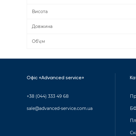
Висота
Довжина
Об'єм
Офіс «Advanced service»
Ка
+38 (044) 333 49 68
Пр
sale@advanced-service.com.ua
Б
Пл
Ск