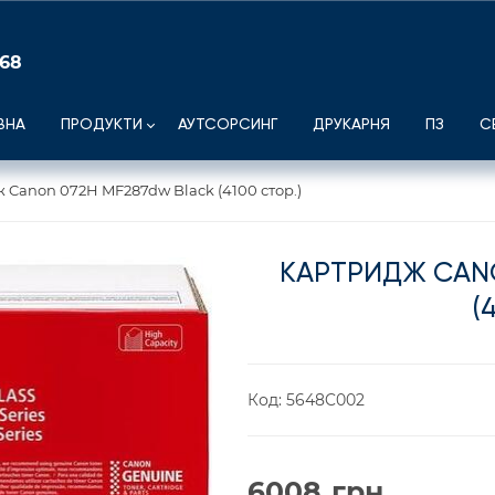
 68
ВНА
ПРОДУКТИ
АУТСОРСИНГ
ДРУКАРНЯ
ПЗ
С
 Canon 072H MF287dw Black (4100 стор.)
КАРТРИДЖ CANO
(
Код:
5648C002
6008
грн.