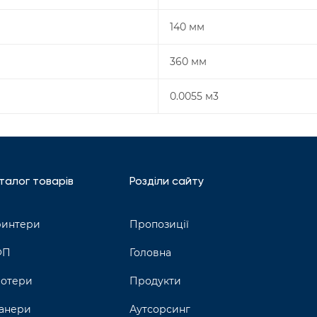
140 мм
360 мм
0.0055 м3
талог товарів
Розділи сайту
интери
Пропозиції
ФП
Головна
отери
Продукти
анери
Аутсорсинг