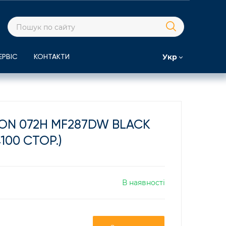
Укр
ЕРВІС
КОНТАКТИ
N 072H MF287DW BLACK
4100 СТОР.)
В наявності