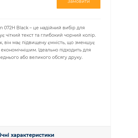
Замовити
 072H Black – це надійний вибір для
ує чіткий текст та глибокий чорний колір.
к, він має підвищену ємність, що зменшує
к економічнішим. Ідеально підходить для
еднього або великого обсягу друку.
ічні характеристики