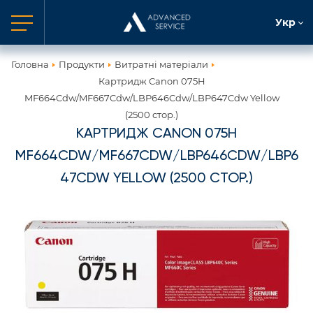
Укр
Головна
Продукти
Витратні матеріали
Картридж Canon 075H
MF664Cdw/MF667Cdw/LBP646Cdw/LBP647Cdw Yellow
(2500 стор.)
КАРТРИДЖ CANON 075H
MF664CDW/MF667CDW/LBP646CDW/LBP6
47CDW YELLOW (2500 СТОР.)