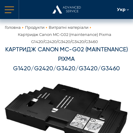
Укр
Головна
Продукти
Витратні матеріали
Картридж Canon MC-G02 (maintenance) Pixma
G1420/G2420/G3420/G3420/G3460
КАРТРИДЖ CANON MC-G02 (MAINTENANCE)
PIXMA
G1420/G2420/G3420/G3420/G3460