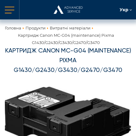
Укр
Головна
Продукти
Витратні матеріали
Картридж Canon MC-G04 (maintenance) Pixma
G1430/G2430/G3430/G2470/G3470
КАРТРИДЖ CANON MC-G04 (MAINTENANCE)
PIXMA
G1430/G2430/G3430/G2470/G3470