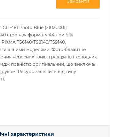
Замовити
LI-481 Photo Blue (2102C001)
40 сторінок формату А4 при 5 %
 PIXMA TS6140/TS8140/TS9140,
0 та іншими моделями. Фото-блакитне
ення небесних тонів, градієнтів і холодних
тридж повністю оригінальний, що виключає
друком. Ресурс залежить від типу
ті.
ічні характеристики