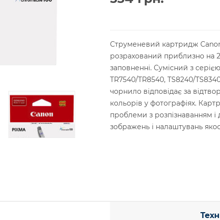
Струменевий картридж Canon C
розрахований приблизно на 2
заповненні. Сумісний з серією
TR7540/TR8540, TS8240/TS834
чорнило відповідає за відтвор
кольорів у фотографіях. Кар
проблеми з розпізнаванням і 
зображень і налаштувань якос
Техн