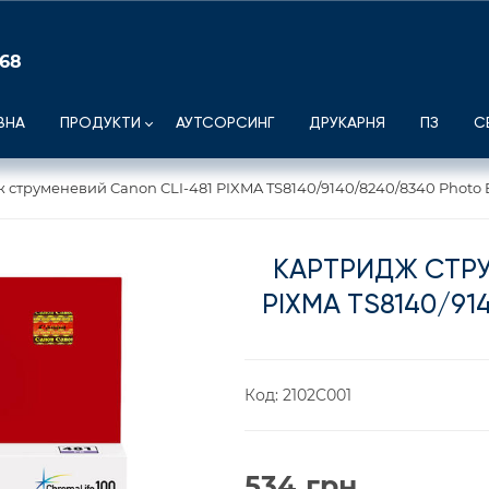
 68
ВНА
ПРОДУКТИ
АУТСОРСИНГ
ДРУКАРНЯ
ПЗ
С
 струменевий Canon CLI-481 PIXMA TS8140/9140/8240/8340 Photo 
КАРТРИДЖ СТРУ
PIXMA TS8140/91
Код:
2102C001
534
грн.