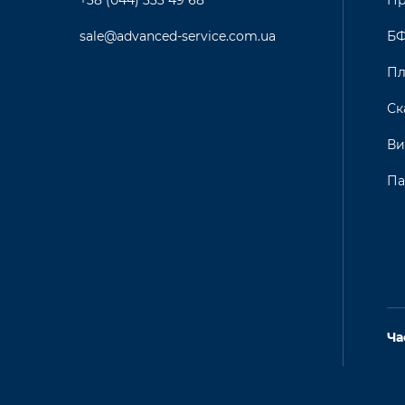
+38 (044) 333 49 68
Пр
sale@advanced-service.com.ua
Б
Пл
Ск
Ви
Па
Ча