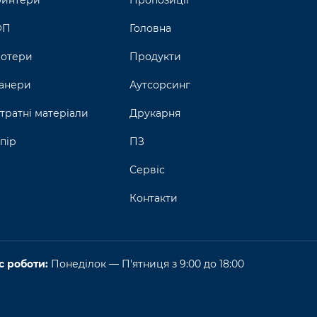
интери
Пропозиції
ФП
Головна
отери
Продукти
анери
Аутсорсинг
тратні матеріали
Друкарня
пір
ПЗ
Сервіс
Контакти
с роботи:
Понеділок — П'ятниця з 9:00 до 18:00