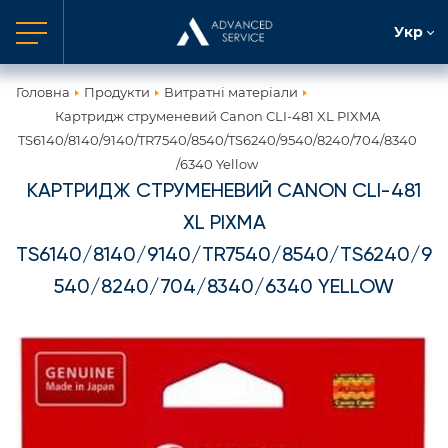
Укр
Головна
Продукти
Витратні матеріали
Картридж струменевий Canon CLI-481 XL PIXMA
TS6140/8140/9140/TR7540/8540/TS6240/9540/8240/704/8340
/6340 Yellow
КАРТРИДЖ СТРУМЕНЕВИЙ CANON CLI-481
XL PIXMA
TS6140/8140/9140/TR7540/8540/TS6240/9
540/8240/704/8340/6340 YELLOW