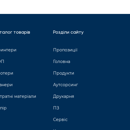
талог товарів
Розділи сайту
интери
Пропозиції
ФП
Головна
отери
Продукти
анери
Аутсорсинг
тратні матеріали
Друкарня
пір
ПЗ
Сервіс