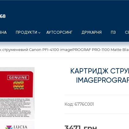
 68
ВНА
ПРОДУКТИ
АУТСОРСИНГ
ДРУКАРНЯ
ПЗ
С
 струменевий Canon PFI-4100 imagePROGRAF PRO-1100 Matte Bla
КАРТРИДЖ СТРУ
IMAGEPROGRAF
Код:
6776C001
3471
грн.