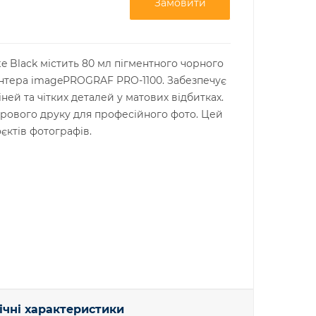
Замовити
e Black містить 80 мл пігментного чорного
интера imagePROGRAF PRO-1100. Забезпечує
ней та чітких деталей у матових відбитках.
орового друку для професійного фото. Цей
єктів фотографів.
ічні характеристики