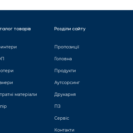
талог товарів
Розділи сайту
интери
Пропозиції
ФП
Головна
отери
Продукти
анери
Аутсорсинг
тратні матеріали
Друкарня
пір
ПЗ
Сервіс
Контакти