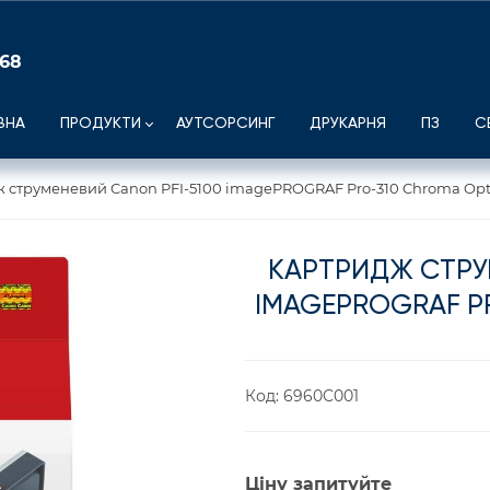
 68
ВНА
ПРОДУКТИ
АУТСОРСИНГ
ДРУКАРНЯ
ПЗ
С
 струменевий Canon PFI-5100 imagePROGRAF Pro-310 Chroma Opt
КАРТРИДЖ СТРУ
IMAGEPROGRAF P
Код:
6960C001
Ціну запитуйте