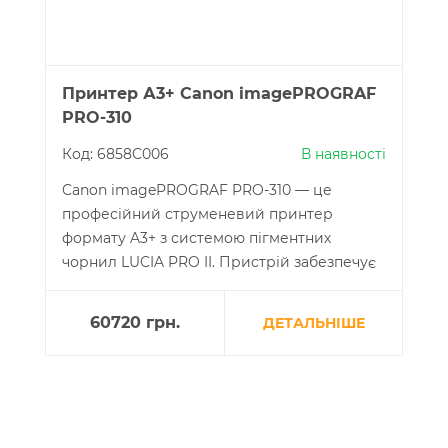
Принтер А3+ Canon imagePROGRAF
PRO-310
Код: 6858C006
В наявності
Canon imagePROGRAF PRO-310 — це
професійний струменевий принтер
формату A3+ з системою пігментних
чорнил LUCIA PRO II. Пристрій забезпечує
точне відтворення кольорів, широкий
колірний охват і друк без полів на папері
60720
грн.
ДЕТАЛЬНІШЕ
різної щільності та форматів, включно з
нестандартними довжинами до 1800 мм.
Підтримка Wi-Fi, Ethernet і USB дає змогу
інтегрувати принтер у різні робочі
середовища.