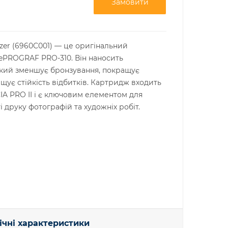
Замовити
zer (6960C001) — це оригінальний
ePROGRAF PRO-310. Він наносить
який зменшує бронзування, покращує
ищує стійкість відбитків. Картридж входить
IA PRO II і є ключовим елементом для
 друку фотографій та художніх робіт.
ічні характеристики