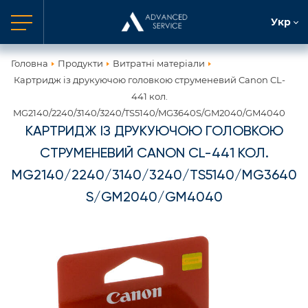
Укр
Головна
Продукти
Витратні матеріали
Картридж із друкуючою головкою струменевий Canon CL-
441 кол.
MG2140/2240/3140/3240/TS5140/MG3640S/GM2040/GM4040
КАРТРИДЖ ІЗ ДРУКУЮЧОЮ ГОЛОВКОЮ
СТРУМЕНЕВИЙ CANON CL-441 КОЛ.
MG2140/2240/3140/3240/TS5140/MG3640
S/GM2040/GM4040