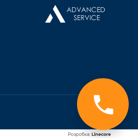
Розробка:
Line
core