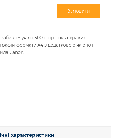
Замовити
 забезпечує до 300 сторінок яскравих
графій формату А4 з додатковою якістю і
ила Canon.
ічні характеристики