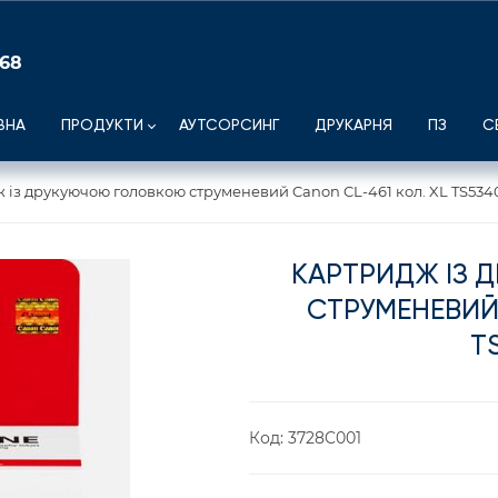
 68
ВНА
ПРОДУКТИ
АУТСОРСИНГ
ДРУКАРНЯ
ПЗ
С
 із друкуючою головкою струменевий Canon CL-461 кол. XL TS534
КАРТРИДЖ ІЗ
СТРУМЕНЕВИЙ 
T
Код:
3728C001