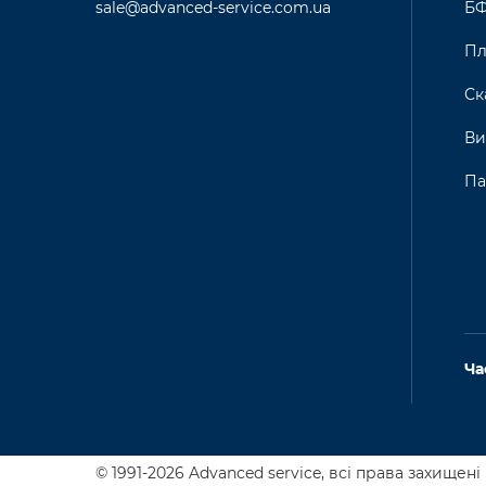
sale@advanced-service.com.ua
Б
Пл
Ск
Ви
Па
Ча
© 1991-2026 Advanced service,
всі права захищені