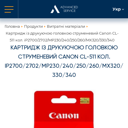
Укр
Головна
Продукти
Витратні матеріали
Картридж із друкуючою головкою струменевий Canon CL-
511 кол. iP2700/2702/MP230/240/250/260/MX320/330/340
КАРТРИДЖ ІЗ ДРУКУЮЧОЮ ГОЛОВКОЮ
СТРУМЕНЕВИЙ CANON CL-511 КОЛ.
IP2700/2702/MP230/240/250/260/MX320/
330/340