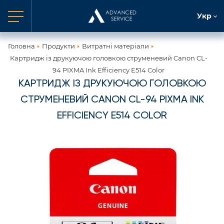
Укр
Головна
Продукти
Витратні матеріали
Картридж із друкуючою головкою струменевий Canon CL-
94 PIXMA Ink Efficiency E514 Color
КАРТРИДЖ ІЗ ДРУКУЮЧОЮ ГОЛОВКОЮ
СТРУМЕНЕВИЙ CANON CL-94 PIXMA INK
EFFICIENCY E514 COLOR