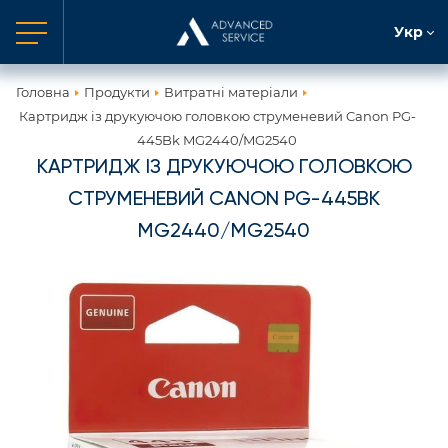
Укр
Головна
Продукти
Витратні матеріали
Картридж із друкуючою головкою струменевий Canon PG-
445Bk MG2440/MG2540
КАРТРИДЖ ІЗ ДРУКУЮЧОЮ ГОЛОВКОЮ
СТРУМЕНЕВИЙ CANON PG-445BK
MG2440/MG2540